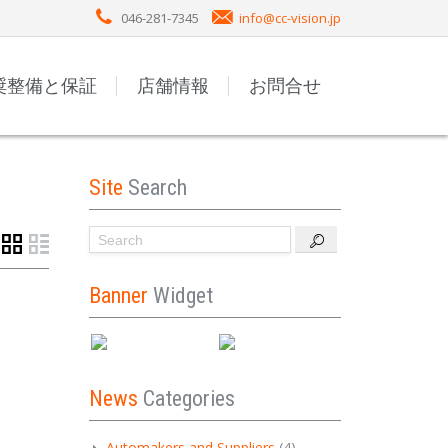
046-281-7345
info@cc-vision.jp
奨整備と保証
店舗情報
お問合せ
Site
Search
Banner
Widget
News
Categories
Automakers and Suppliers
(4)