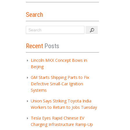
Search
Recent
Posts
Lincoln MKX Concept Bows in
Beijing
GM Starts Shipping Parts to Fix
Defective Small-Car Ignition
Systems
Union Says Striking Toyota India
Workers to Return to Jobs Tuesday
Tesla Eyes Rapid Chinese EV
Charging Infrastructure Ramp-Up