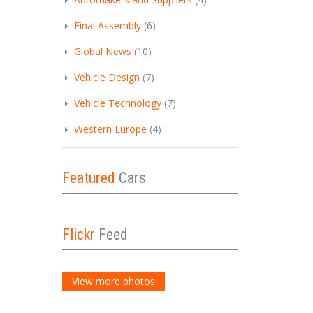
Final Assembly
(6)
Global News
(10)
Vehicle Design
(7)
Vehicle Technology
(7)
Western Europe
(4)
Featured
Cars
Flickr
Feed
View more photos