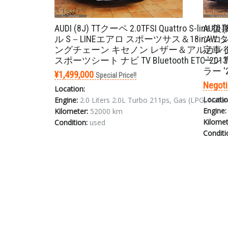
AUDI (8J) TTクーペ 2.0TFSI Quattro S-line
AUDI 
ル S－LINEエアロ スポーツサス＆18inAW 
ンコン
ングチェーン キセノン レザー＆アルカン
定車 
スポーツシート ナビ TV Bluetooth ETC '2013
ーン 
ラー '
¥1,499,000
Special Price!!
Negoti
Location:
Locatio
Engine:
2.0 Liters 2.0L Turbo 211ps, Gas (LPG, Natur
Engine:
Kilometer:
52000 km
Kilomet
Condition:
used
Conditi