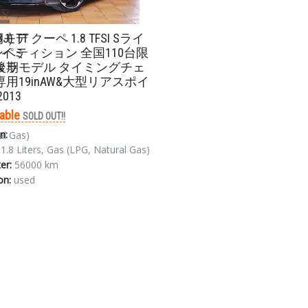
 後期モデ
(8J) TT クーペ 1.8 TFSI Sライ
タイミ
ペティション 全国110台限
タラ
後期モデル タイミングチェ
専用19inAW&大型リアスポイ
2013
able
SOLD OUT!!
n:
al Gas)
1.8 Liters, Gas (LPG, Natural Gas)
er:
56000 km
on:
used