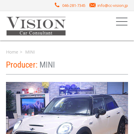
046-281-7345
info@cc-vision.jp
Home
MINI
Producer:
MINI