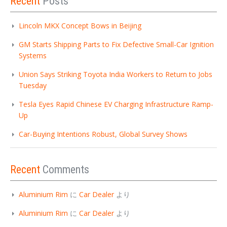
Recent
Posts
Lincoln MKX Concept Bows in Beijing
GM Starts Shipping Parts to Fix Defective Small-Car Ignition
Systems
Union Says Striking Toyota India Workers to Return to Jobs
Tuesday
Tesla Eyes Rapid Chinese EV Charging Infrastructure Ramp-
Up
Car-Buying Intentions Robust, Global Survey Shows
Recent
Comments
Aluminium Rim
に
Car Dealer
より
Aluminium Rim
に
Car Dealer
より