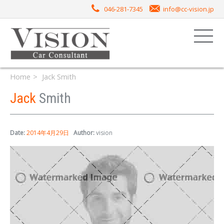
046-281-7345
info@cc-vision.jp
Home
Jack Smith
Jack
Smith
Date:
2014年4月29日
Author:
vision